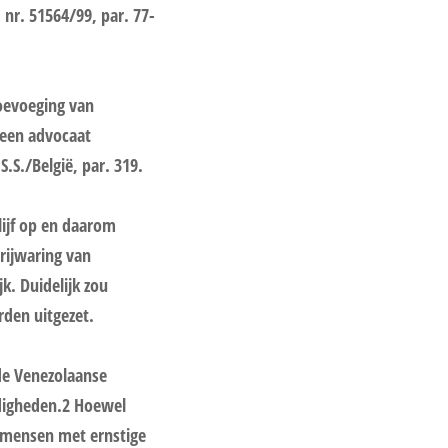
, nr. 51564/99, par. 77-
oevoeging van
 een advocaat
.S./België, par. 319.
lijf op en daarom
rijwaring van
jk. Duidelijk zou
rden uitgezet.
 de Venezolaanse
digheden.2 Hoewel
n mensen met ernstige