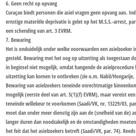
6. Geen recht op opvang
Curaçao biedt personen die asiel vragen geen opvang aan. Indie
ernstige materiële deprivatie is gelet op het M.S.S.-arrest, pa
een schending van art. 3 EVRM.
7. Bewaring
Het is onduidelijk onder welke voorwaarden een asielzoeker 
gesteld. Bewaring met het oog op uitzetting als toegestaan do
in beginsel niet mogelijk, omdat hangende de asielprocedure h
uitzetting kan komen te ontbreken (zie o.m. Nabil/Hongarije, 
Bewaring van asielzoekers teneinde onrechtmatige binnenkoms
mogelijk (eerste deel van art. 5(1)(f) EVRM), maar vereist een
teneinde willekeur te voorkomen (Saadi/VK, nr. 13229/03, par
moet dan onder meer dienstig zijn aan de (snelheid van de) as
langer duren dan noodzakelijk en de omstandigheden moeten
het feit dat het asielzoekers betreft (Saadi/VK, par. 74). Reed