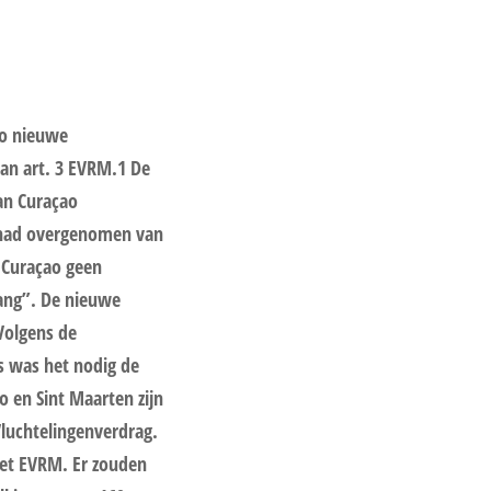
ao nieuwe
van art. 3 EVRM.1 De
van Curaçao
 had overgenomen van
Curaçao geen
lang”. De nieuwe
Volgens de
es was het nodig de
 en Sint Maarten zijn
 Vluchtelingenverdrag.
het EVRM. Er zouden