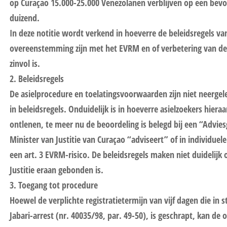
op Curaçao 15.000-25.000 Venezolanen verblijven op een bevol
duizend.
In deze notitie wordt verkend in hoeverre de beleidsregels van
overeenstemming zijn met het EVRM en of verbetering van de
zinvol is.
2. Beleidsregels
De asielprocedure en toelatingsvoorwaarden zijn niet neergel
in beleidsregels. Onduidelijk is in hoeverre asielzoekers hier
ontlenen, te meer nu de beoordeling is belegd bij een “Advies
Minister van Justitie van Curaçao “adviseert” of in individuele
een art. 3 EVRM-risico. De beleidsregels maken niet duidelijk 
Justitie eraan gebonden is.
3. Toegang tot procedure
Hoewel de verplichte registratietermijn van vijf dagen die in s
Jabari-arrest (nr. 40035/98, par. 49-50), is geschrapt, kan de