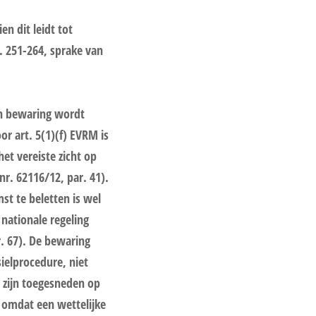
n dit leidt tot
r. 251-264, sprake van
in bewaring wordt
or art. 5(1)(f) EVRM is
et vereiste zicht op
nr. 62116/12, par. 41).
t te beletten is wel
 nationale regeling
. 67). De bewaring
ielprocedure, niet
 zijn toegesneden op
s omdat een wettelijke