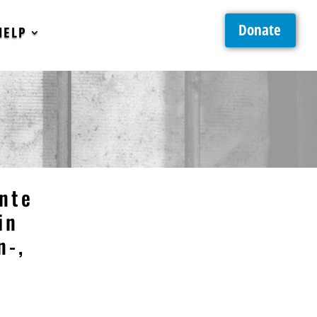
Donate
HELP
nte
in
n-,