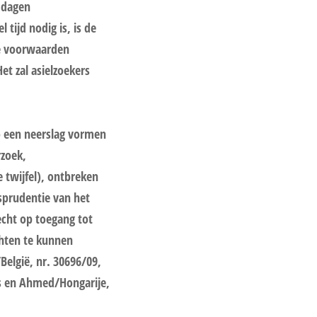
 dagen
tijd nodig is, is de
de voorwaarden
t zal asielzoekers
co een neerslag vormen
rzoek,
 twijfel), ontbreken
isprudentie van het
cht op toegang tot
hten te kunnen
/België, nr. 30696/09,
ias en Ahmed/Hongarije,