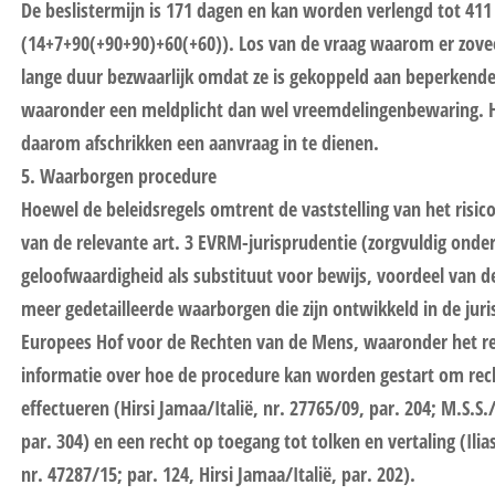
De beslistermijn is 171 dagen en kan worden verlengd tot 411
(14+7+90(+90+90)+60(+60)). Los van de vraag waarom er zoveel 
lange duur bezwaarlijk omdat ze is gekoppeld aan beperken
waaronder een meldplicht dan wel vreemdelingenbewaring. He
daarom afschrikken een aanvraag in te dienen.
5. Waarborgen procedure
Hoewel de beleidsregels omtrent de vaststelling van het risi
van de relevante art. 3 EVRM-jurisprudentie (zorgvuldig onde
geloofwaardigheid als substituut voor bewijs, voordeel van de
meer gedetailleerde waarborgen die zijn ontwikkeld in de jur
Europees Hof voor de Rechten van de Mens, waaronder het re
informatie over hoe de procedure kan worden gestart om rec
effectueren (Hirsi Jamaa/Italië, nr. 27765/09, par. 204; M.S.S.
par. 304) en een recht op toegang tot tolken en vertaling (Il
nr. 47287/15; par. 124, Hirsi Jamaa/Italië, par. 202).