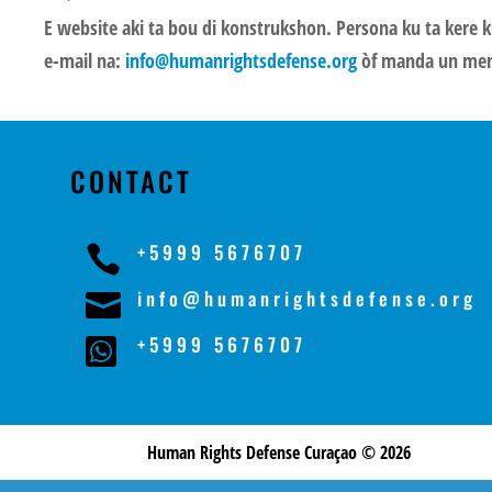
E website aki ta bou di konstrukshon. Persona ku ta kere 
e-mail na:
info@humanrightsdefense.org
òf manda un mens
CONTACT
+5999 5676707

info@humanrightsdefense.org

+5999 5676707

Human Rights Defense Curaçao © 2026