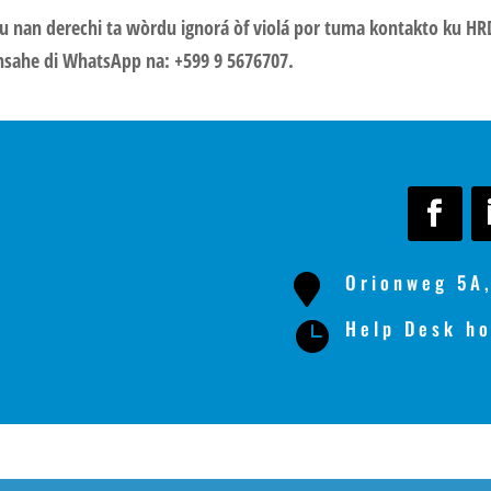
ku nan derechi ta wòrdu ignorá òf violá por tuma kontakto ku H
ahe di WhatsApp na: +599 9 5676707.
Orionweg 5A,

Help Desk ho
